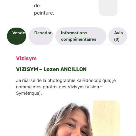
de
peinture.
Vendeur
Description
Informations
Avis
complémentaires
(0)
Vizisym
VIZISYM – Lozen ANCILLON
Je réalise de la photographie kaléidoscopique; je
nomme mes photos des Vizisym (Vision –
Symétrique).