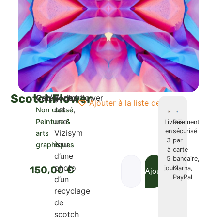
ScotchFlower
Catégories
Scotchflower
Ajouter à la liste de course
est
,
Non classé
une
Peinture &
Livraison
Paiement
en
sécurisé
Vizisym
arts
3
par
issu
graphiques
à
carte
d’une
5
bancaire,
photo
150,00
€
jours
Klarna,
Ajouter au panier
Acheter mai
PayPal
d’un
recyclage
de
scotch