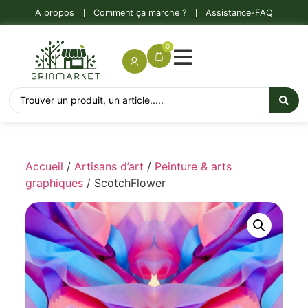
A propos
Comment ça marche ?
Assistance-FAQ
0
Accueil
/
Artisans d’art
/
Peinture & arts
graphiques
/ ScotchFlower