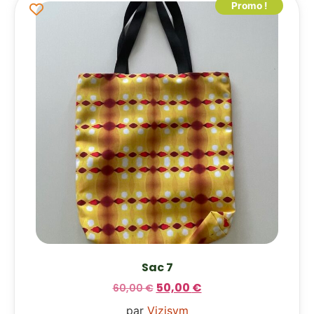
Promo !
Sac 7
50,00
€
60,00
€
par
Vizisym