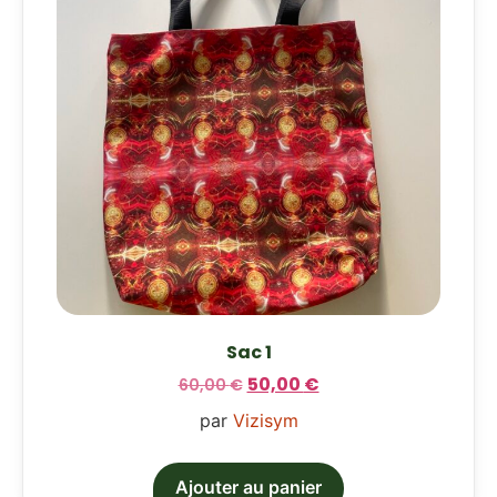
Sac 1
50,00
€
60,00
€
par
Vizisym
Ajouter au panier