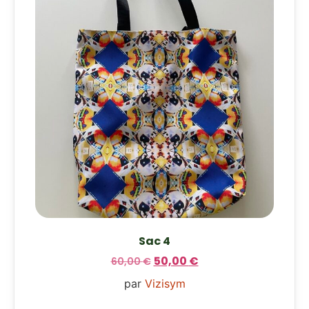
Sac 4
50,00
€
60,00
€
par
Vizisym