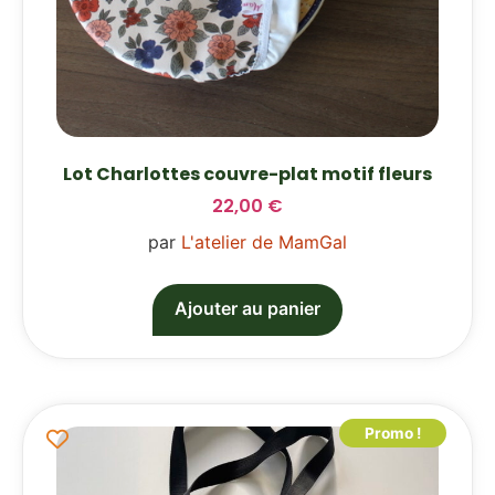
Lot Charlottes couvre-plat motif fleurs
22,00
€
par
L'atelier de MamGal
Ajouter au panier
Promo !