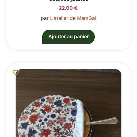
22,00
€
par
L'atelier de MamGal
Ajouter au panier