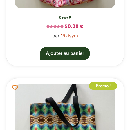
Sac 5
50,00
€
60,00
€
par
Vizisym
Ajouter au panier
Promo !