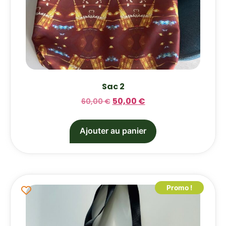
Sac 2
50,00
€
60,00
€
Ajouter au panier
Promo !