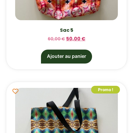
Sac 5
50,00
€
60,00
€
Ajouter au panier
Promo !