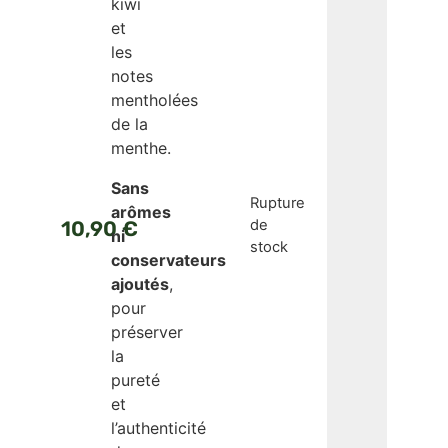
kiwi
et
les
notes
mentholées
de la
menthe.
Sans
Rupture
arômes
de
10,90
€
ni
stock
conservateurs
ajoutés
,
pour
préserver
la
pureté
et
l’authenticité