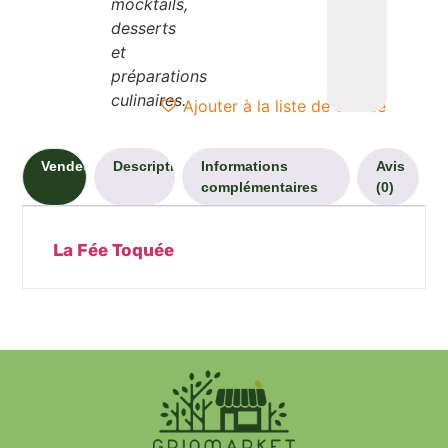
mocktails,
desserts
et
préparations
culinaires.
Ajouter à la liste de course
Vendeur
Description
Informations
Avis
complémentaires
(0)
La Fée Toquée