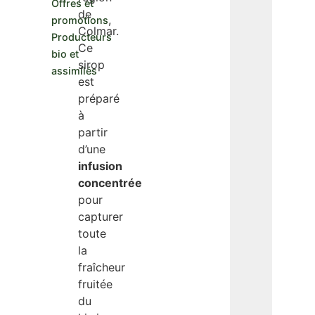
Offres et
de
,
promotions
Colmar.
Producteurs
Ce
bio et
sirop
assimilés
est
préparé
à
partir
d’une
infusion
concentrée
pour
capturer
toute
la
fraîcheur
fruitée
du