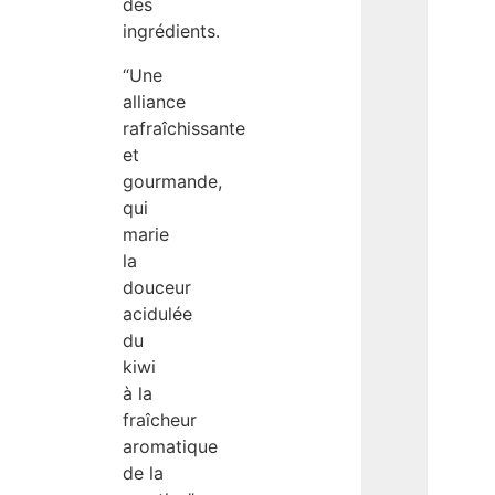
des
ingrédients.
“Une
alliance
rafraîchissante
et
gourmande,
qui
marie
la
douceur
acidulée
du
kiwi
à la
fraîcheur
aromatique
de la