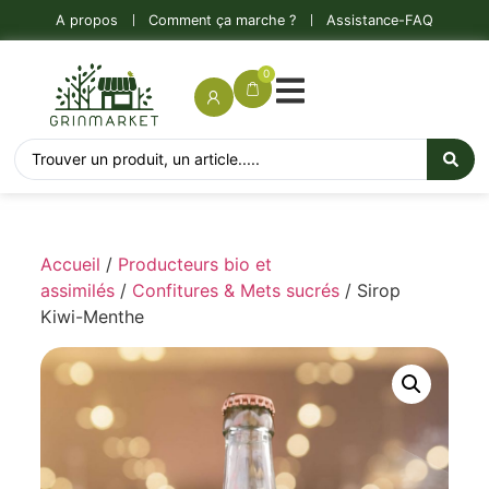
A propos
Comment ça marche ?
Assistance-FAQ
0
Accueil
/
Producteurs bio et
assimilés
/
Confitures & Mets sucrés
/ Sirop
Kiwi-Menthe