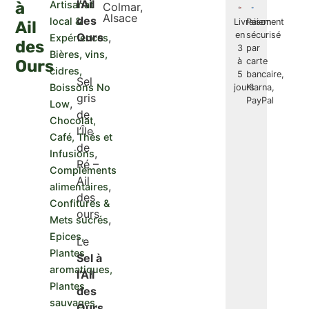
l’Ail
à
Artisanat
Colmar,
Alsace
des
local &
Livraison
Paiement
Ail
en
sécurisé
Ours
,
Expériences
des
3
par
Bières, vins,
à
carte
Ours
cidres,
5
bancaire,
Sel
Boissons No
jours
Klarna,
gris
PayPal
,
Low
de
Chocolat,
l’Île
Café, Thés et
de
,
Infusions
Ré –
Compléments
Ail
,
alimentaires
des
Confitures &
ours
,
Mets sucrés
Epices,
Le
Plantes
Sel à
aromatiques,
l’Ail
Plantes
des
sauvages,
Ours