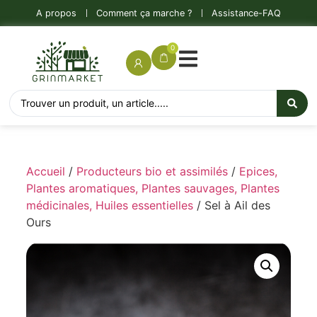
A propos
Comment ça marche ?
Assistance-FAQ
0
Accueil
/
Producteurs bio et assimilés
/
Epices,
Plantes aromatiques, Plantes sauvages, Plantes
médicinales, Huiles essentielles
/ Sel à Ail des
Ours