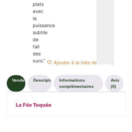
plats
avec
la
puissance
subtile
de
l’ail
des
ours.”
Ajouter à la liste de course
Vendeur
Description
Informations
Avis
complémentaires
(0)
La Fée Toquée