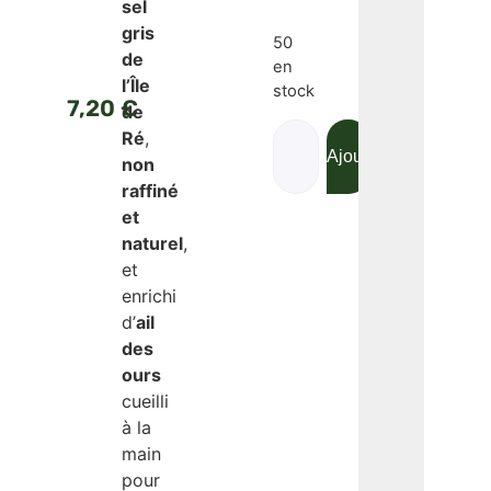
sel
gris
50
de
en
l’Île
stock
7,20
€
de
Ré
,
Ajouter au panier
Acheter mai
non
raffiné
et
naturel
,
et
enrichi
d’
ail
des
ours
cueilli
à la
main
pour