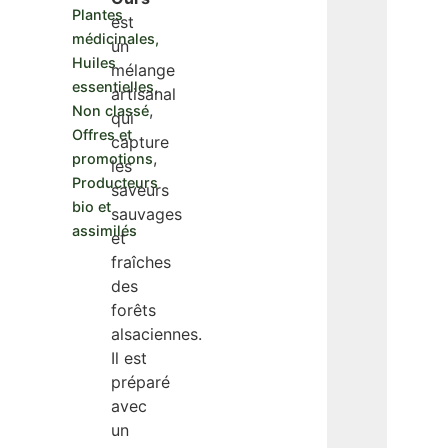
Plantes
est
médicinales,
un
Huiles
mélange
,
essentielles
artisanal
,
Non classé
qui
Offres et
capture
,
promotions
les
Producteurs
saveurs
bio et
sauvages
assimilés
et
fraîches
des
forêts
alsaciennes.
Il est
préparé
avec
un