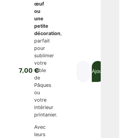
œuf
ou
une
petite
décoration
,
parfait
pour
sublimer
votre
7,00
€
table
Ajouter au panier
Acheter mai
de
Pâques
ou
votre
intérieur
printanier.
Avec
leurs