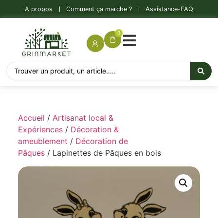
A propos
Comment ça marche ?
Assistance-FAQ
0
Accueil
/
Artisanat local &
Expériences
/
Décoration &
ameublement
/
Décoration de
Pâques
/ Lapinettes de Pâques en bois