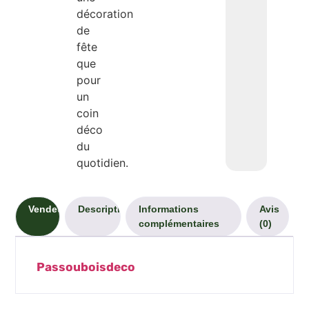
décoration
de
fête
que
pour
un
coin
déco
du
quotidien.
Vendeur
Description
Informations
Avis
complémentaires
(0)
Passouboisdeco