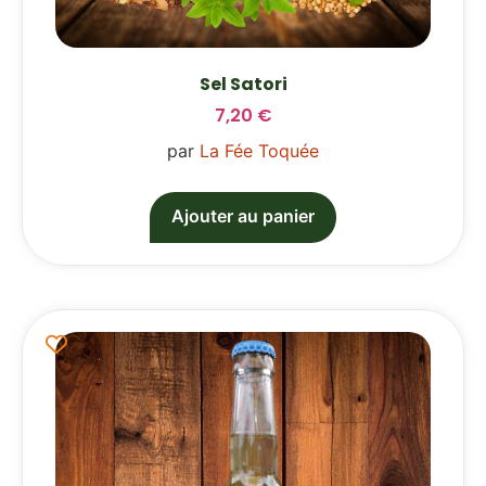
Sel Satori
7,20
€
par
La Fée Toquée
Ajouter au panier