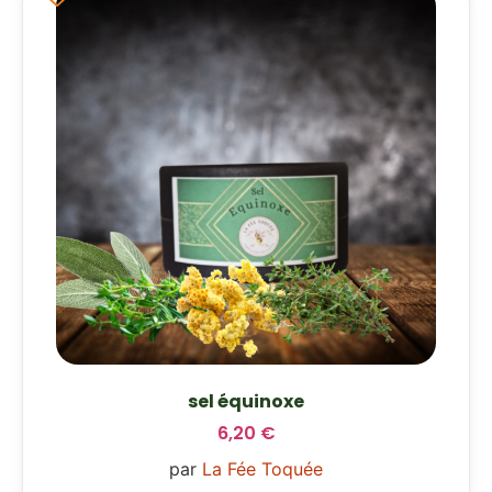
sel équinoxe
6,20
€
par
La Fée Toquée