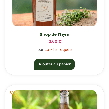
Sirop de Thym
12,00
€
par
La Fée Toquée
Ajouter au panier