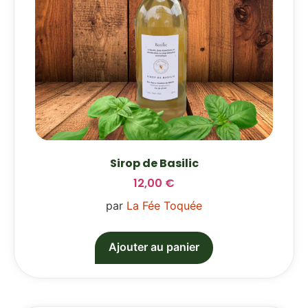
Sirop de Basilic
12,00
€
par
La Fée Toquée
Ajouter au panier