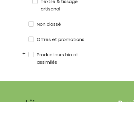
Textile & tissage
artisanal
Non classé
Offres et promotions
Producteurs bio et
assimilés
Besoi
Qui 
Comm
Nous sommes une plateforme spécialisée
Deve
dans la vente de produits artisanaux et